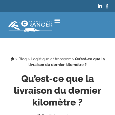
Qui sommes-nous ?
Nos services
Notre blog
Nous contacter
👨🏻‍💻 Accès client
🏠
>
Blog
>
Logistique et transport
>
Qu’est-ce que la
livraison du dernier kilomètre ?
Qu’est-ce que la
livraison du dernier
kilomètre ?