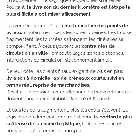
En apparence, il ne s’agit que de quelques kilomètres.
Pourtant,
la livraison du dernier kilomètre est l’étape la
plus difficile à optimiser efficacement
.
La première raison, c’est la
multiplication des points de
livraison
, notamment dans les zones urbaines. Les flux se
fragmentent, les tournées s’allongent, les itinéraires se
complexifient. À cela s’ajoutent les
contraintes de
circulation en ville
: embouteillages, zones piétonnes,
interdictions de circulation, stationnement limité…
De leur côté, les clients finaux exigent de plus en plus :
livraison à domicile rapide, créneaux courts, suivi en
temps réel, reprise de marchandises
…
Résultat : la pression s’intensifie pour les transporteurs, qui
doivent conjuguer rentabilité, fiabilité et flexibilité.
Et plus les défis augmentent, plus les coûts s’élèvent. La
logistique du dernier kilomètre est donc
la portion la plus
coûteuse de la chaîne logistique
, tant en ressources
humaines qu’en temps de transport.