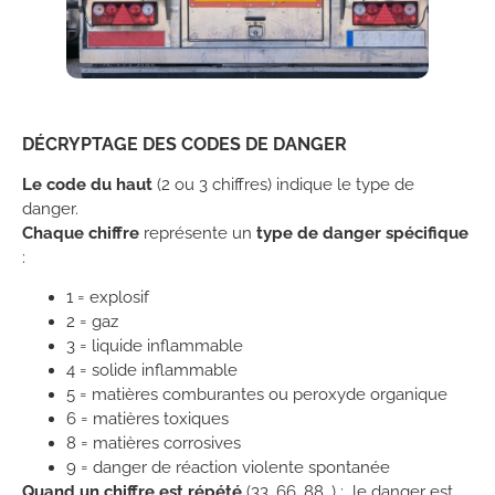
DÉCRYPTAGE DES CODES DE DANGER
Le code du haut
(2 ou 3 chiffres) indique le type de
danger.
Chaque chiffre
représente un
type de danger spécifique
:
1 = explosif
2 = gaz
3 = liquide inflammable
4 = solide inflammable
5 = matières comburantes ou peroxyde organique
6 = matières toxiques
8 = matières corrosives
9 = danger de réaction violente spontanée
Quand un chiffre est répété
(33, 66, 88…) : le danger est