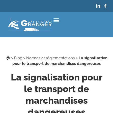
Qui sommes-nous ?
Nos services
Notre blog
Nous contacter
👨🏻‍💻 Accès client
🏠
>
Blog
>
Normes et réglementations
>
La signalisation
pour le transport de marchandises dangereuses
La signalisation pour
le transport de
marchandises
dangereuses